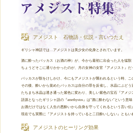
アメジスト 石物語・伝説・言いつたえ
ギリシャ神話では…アメジストは美少女の化身とされています。
酒に酔ったバッカス（お酒の神）が、今から最初に出会った人を猛獣
ちょうどそこに通りかかったのが、月の女神の女官『アメジスト』だ
バッカスが獣をけしかけ、今にもアメジストが襲われるという時、こ
その後、酔いから覚めたバッカスは自分の罪を反省し、水晶にぶどう
たちまち水晶は透き通った紫色に変わり、美しい紫色の宝石『アメジ
語源となったギリシャ語の『amethystos』は"酒に酔わない"と
お酒だけではなく人生の悪酔いから自身を守ってくれるという言い伝
現在でも実際に『アメジストを持っていると二日酔いしない』ともい
アメジストのヒーリング効果